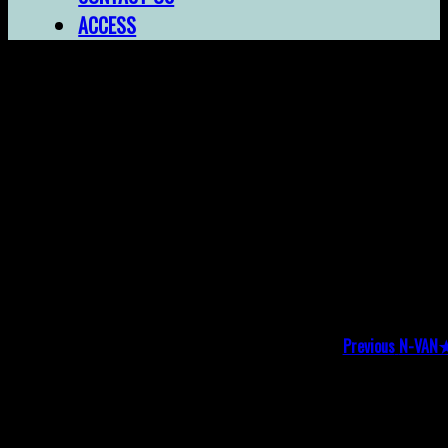
ACCESS
N-VAN★
投
Previou
post:
稿
ナ
ビ
Previous
N-VAN
ゲ
コメントを残す
ー
メールアドレスが公開されることはありません。
※
が
シ