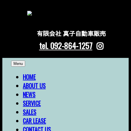
有限会社 真子自動車販売
tel. 092-864-1257
Skip
Menu
to
content
HOME
ABOUT US
NEWS
SERVICE
SALES
CAR LEASE
CONTACT US