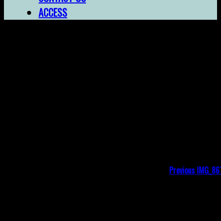
ACCESS
IMG_8670
投
Previou
post:
稿
ナ
ビ
Previous
IMG_86
ゲ
コメントを残す
ー
メールアドレスが公開されることはありません。
※
が
シ