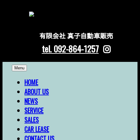
有限会社 真子自動車販売
tel. 092-864-1257
Skip
Menu
to
content
HOME
ABOUT US
NEWS
SERVICE
SALES
CAR LEASE
CONTACT US