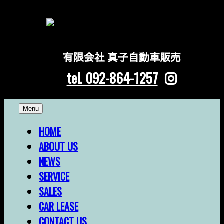
有限会社 真子自動車販売
tel. 092-864-1257
Skip
Menu
to
content
HOME
ABOUT US
NEWS
SERVICE
SALES
CAR LEASE
CONTACT US