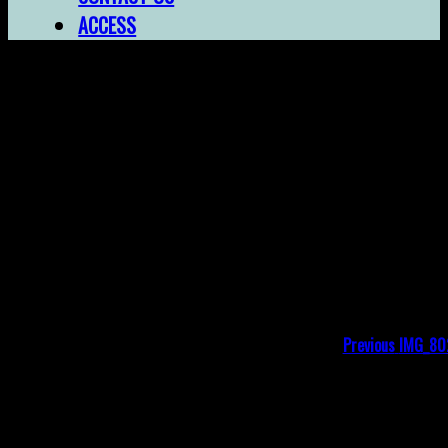
ACCESS
IMG_8022
投
Previou
post:
稿
ナ
ビ
Previous
IMG_80
ゲ
コメントを残す
ー
メールアドレスが公開されることはありません。
※
が
シ