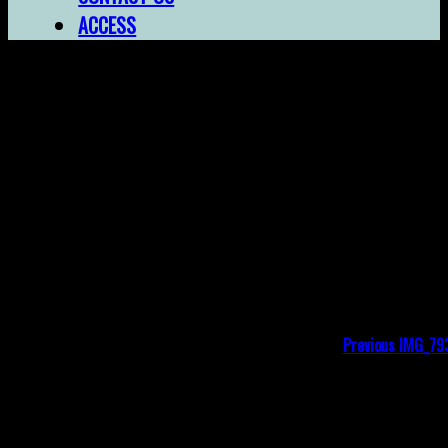
ACCESS
IMG_7939
投
Previou
post:
稿
ナ
ビ
Previous
IMG_79
ゲ
コメントを残す
ー
メールアドレスが公開されることはありません。
※
が
シ