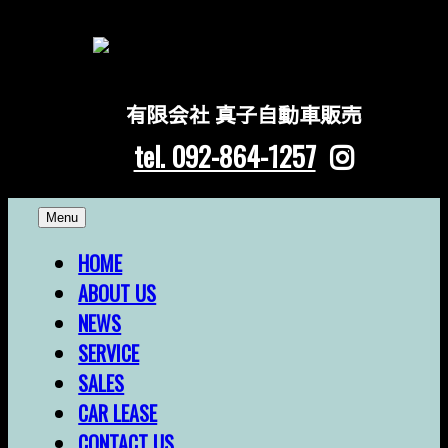
有限会社 真子自動車販売
tel. 092-864-1257
Skip
Menu
to
content
HOME
ABOUT US
NEWS
SERVICE
SALES
CAR LEASE
CONTACT US