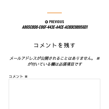
投
PREVIOUS
Previous
A865C8D0-E86F-443E-A4CE-AC8DC9B956D1
稿
post:
ナ
ビ
コメントを残す
ゲ
ー
メールアドレスが公開されることはありません。
※
シ
が付いている欄は必須項目です
ョ
ン
コメント
※