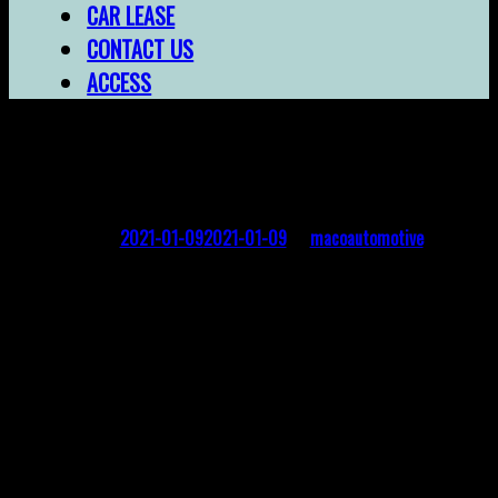
CAR LEASE
CONTACT US
ACCESS
あけましておめでとうございます。
Posted on
2021-01-09
2021-01-09
by
macoautomotive
あけましておめでとうございます。
昨年は当店をご利用して頂きありがとうございました。
皆さまにより良いサービスを提供できるよう、
スタッフ一同、コロナウイルスの感染対策を行いながら
本年も精進します！