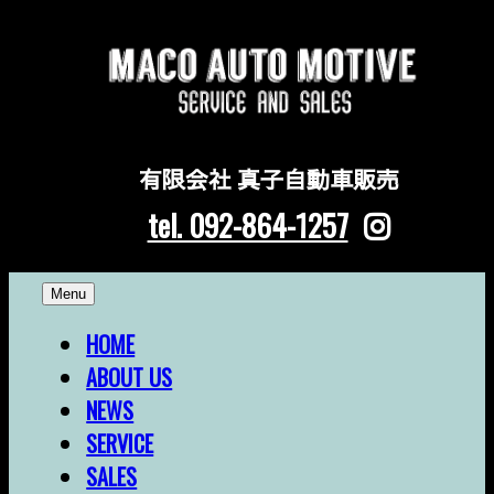
有限会社 真子自動車販売
tel. 092-864-1257
Skip
Menu
to
content
HOME
ABOUT US
NEWS
SERVICE
SALES