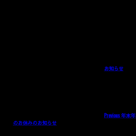
新年になりましたので少し模様替えもしました。
Categories:
お知らせ
投
Previou
post:
稿
ナ
ビ
Previous
年末年
ゲ
のお休みのお知らせ
Next
ー